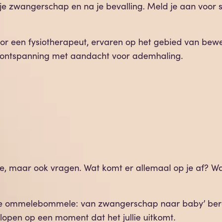
dens je zwangerschap en na je bevalling. Meld je aan voo
oor een fysiotherapeut, ervaren op het gebied van be
 ontspanning met aandacht voor ademhaling.
e, maar ook vragen. Wat komt er allemaal op je af? Wa
e ommelebommele: van zwangerschap naar baby’ bereid
rlopen op een moment dat het jullie uitkomt.